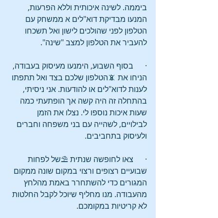
ביממה. לשינה איכותית וללא הפרעות, 
המנעו מבדיקת דוא"לים א ממשחק עם 
הטלפון לפני שהולכים לישון ואל תשכחו 
להעביר את הטלפון למצב "שינה".
·      בסוף השבוע, הימנעו מעיסוק בעבודה, 
הניחו את 📵הטלפון שלכם בצד ואל תתפתו 
לענות לדוא"לים או להודעות. אני ניסיתי, 
בהתחלה זה היה קשה אך הופתעתי כמה 
שעות איכות נוספו לי. נצלו את הזמן 
לבילויים, לשהייה עם בני משפחה וחברים 
ולעיסוק בתחביבים.
·      צאו לחופשה שנתית ⛱️של לפחות 
שבועיים רצופים ורצוי במקום שונה ממקום 
המגורים כדי להשתחרר באמת מהלחץ 
מהעבודה. מנו מחליף שיוכל לקבל החלטות 
לא קריטיות במקומכם.